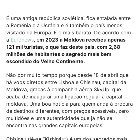
É uma antiga república soviética, fica entalada entre
a Roménia e a Ucrânia e é também o país menos
visitado da Europa. E o mais barato. De acordo com
a
Euronews
, e
m 2023 a Moldova recebeu apenas
121 mil turistas, o que faz deste país, com 2,68
milhões de habitantes o segredo mais bem
escondido do Velho Continente.
Não por muito tempo porque desde 18 de abril que
há voos diretos entre Lisboa e Chisinau, capital da
Moldova, graças à companhia aérea SkyUp, que
acaba de inaugurar uma ligação regular à capital
moldava. Uma boa notícia para quem anda à procura
de destinos diferentes, com preços acessíveis, zero
multidões e uma autenticidade que já não se
encontra nas grandes capitais europeias.
Chisinau (lê-se “Kishináu”) é um dos segredos mais