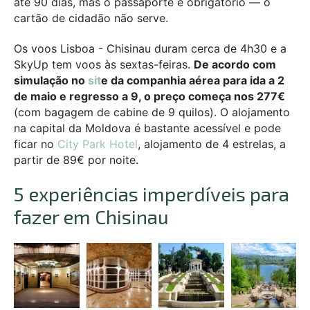
até 90 dias, mas o passaporte é obrigatório — o
cartão de cidadão não serve.
Os voos Lisboa - Chisinau duram cerca de 4h30 e a
SkyUp tem voos às sextas-feiras.
De acordo com
simulação no
sit
e da companhia aérea para ida a 2
de maio e regresso a 9, o preço começa nos 277€
(com bagagem de cabine de 9 quilos). O alojamento
na capital da Moldova é bastante acessível e pode
ficar no
City Park Hotel
, alojamento de 4 estrelas, a
partir de 89€ por noite.
5 experiências imperdíveis para
fazer em Chisinau