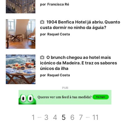
por
Francisca Ré
1904 Benfica Hotel já abriu. Quanto
custa dormir no ninho da águia?
por
Raquel Costa
O brunch chegou ao hotel mais
icónico da Madeira. E traz os sabores
únicos da ilha
por
Raquel Costa
1
3
4
5
6
7
11