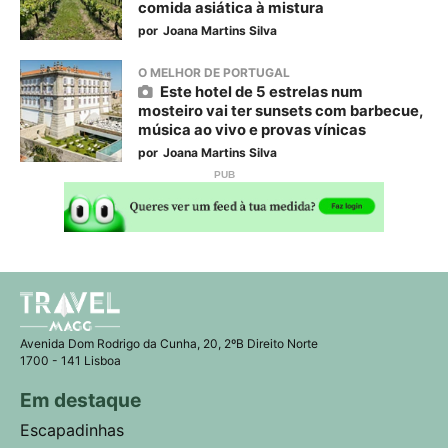
comida asiática à mistura
por
Joana Martins Silva
O MELHOR DE PORTUGAL
Este hotel de 5 estrelas num
mosteiro vai ter sunsets com barbecue,
música ao vivo e provas vínicas
por
Joana Martins Silva
Avenida Dom Rodrigo da Cunha, 20, 2ºB Direito Norte
1700 - 141 Lisboa
Em destaque
Escapadinhas