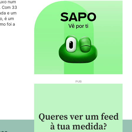
 luxo num
s. Com 33
cada e um
o, é um
mo foi a