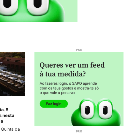
ia. 5
s nesta
ça
 Quinta da