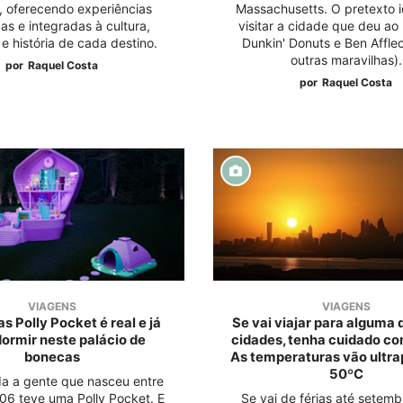
n, oferecendo experiências
Massachusetts. O pretexto i
as e integradas à cultura,
visitar a cidade que deu a
e história de cada destino.
Dunkin' Donuts e Ben Afflec
outras maravilhas).
por
Raquel Costa
por
Raquel Costa
VIAGENS
VIAGENS
s Polly Pocket é real e já
Se vai viajar para alguma 
ormir neste palácio de
cidades, tenha cuidado com
bonecas
As temperaturas vão ultra
50ºC
a a gente que nasceu entre
06 teve uma Polly Pocket. E
Se vai de férias até setemb