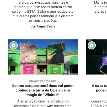
reforça os avisos aos viajantes e
Micheli
recorda que nem todos podem entrar
autêntic
só com o ESTA. Saiba o que mudou e o
natureza 
que outros países também já alertaram
os seus cidadãos.
por
Raquel Costa
GRANDES CIDADES
Nestes parques temáticos vai poder
A casa da
conhecer a terra de Oz e viver a
pode d
magia de "Wicked"
A adaptação cinematográfica do
Quase tod
espetáculo da Broadway chega esta
1985 e 20