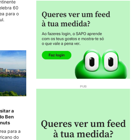
ntinente
elebra 60
ea para o
ul.
sitar a
do Ben
onuts
rea para a
ricano do