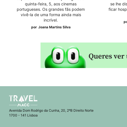
quinta-feira, 5, aos cinemas
se lhe d
portugueses. Os grandes fãs podem
ficar hos
vivê-la de uma forma ainda mais
incrível.
p
por
Joana Martins Silva
Avenida Dom Rodrigo da Cunha, 20, 2ºB Direito Norte
1700 - 141 Lisboa