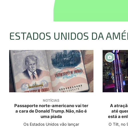
ESTADOS UNIDOS DA AMÉ
NOTÍCIAS
Passaporte norte-americano vai ter
A atraçã
a cara de Donald Trump. Não, não é
até que
uma piada
está a en
Os Estados Unidos vão lançar
O Tilt, n