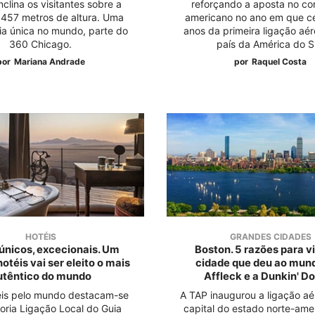
nclina os visitantes sobre a
reforçando a aposta no co
 457 metros de altura. Uma
americano no ano em que c
ia única no mundo, parte do
anos da primeira ligação aér
360 Chicago.
país da América do S
por
Mariana Andrade
por
Raquel Costa
HOTÉIS
GRANDES CIDADES
 únicos, excecionais. Um
Boston. 5 razões para vi
otéis vai ser eleito o mais
cidade que deu ao mun
utêntico do mundo
Affleck e a Dunkin' D
éis pelo mundo destacam-se
A TAP inaugurou a ligação aé
oria Ligação Local do Guia
capital do estado norte-ame