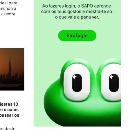
deal para
o mundo a
k (entre
destas 10
 o calor.
passar os
ro deste