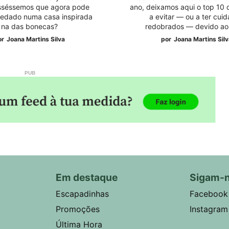
isséssemos que agora pode
ano, deixamos aqui o top 10 
pedado numa casa inspirada
a evitar — ou a ter cui
na das bonecas?
redobrados — devido ao 
or
Joana Martins Silva
por
Joana Martins Sil
Em destaque
Sigam-
Escapadinhas
Facebook
Promoções
Instagram
Última Hora