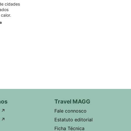
de cidades
dados
calor.
va
nos
Travel MAGG
↗
Fale connosco
↗
Estatuto editorial
Ficha Técnica