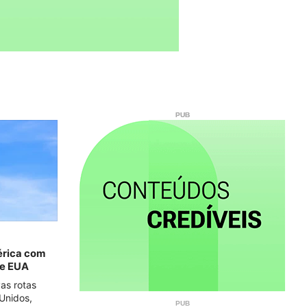
érica com
 e EUA
as rotas
 Unidos,