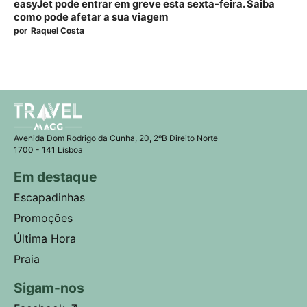
easyJet pode entrar em greve esta sexta-feira. Saiba
como pode afetar a sua viagem
por
Raquel Costa
Avenida Dom Rodrigo da Cunha, 20, 2ºB Direito Norte
1700 - 141 Lisboa
Em destaque
Escapadinhas
Promoções
Última Hora
Praia
Sigam-nos