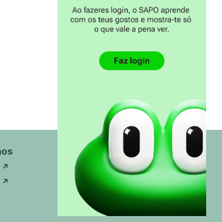
nos
Travel MAGG
↗
Fale connosco
↗
Estatuto editorial
Ficha Técnica
Como anunciar
↗