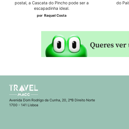
postal, a Cascata do Pincho pode ser a
do Paí
escapadinha ideal.
por
Raquel Costa
Avenida Dom Rodrigo da Cunha, 20, 2ºB Direito Norte
1700 - 141 Lisboa