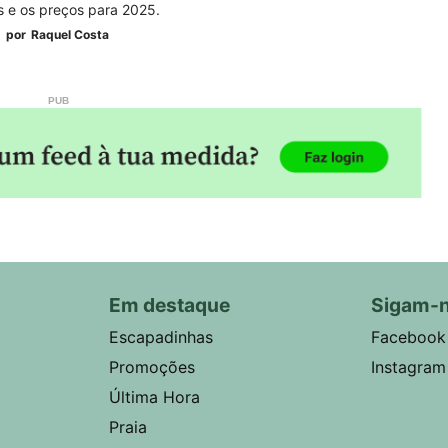
s e os preços para 2025.
por
Raquel Costa
Em destaque
Sigam-
Escapadinhas
Facebook
Promoções
Instagram
Última Hora
Praia