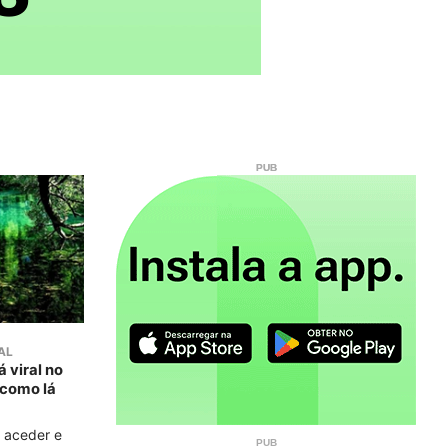
AL
 viral no
 como lá
e aceder e