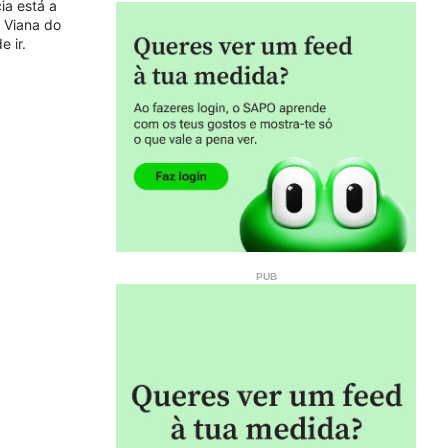
ia está a
m Viana do
 ir.