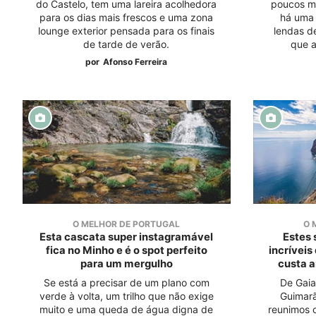
do Castelo, tem uma lareira acolhedora
poucos m
para os dias mais frescos e uma zona
há uma 
lounge exterior pensada para os finais
lendas d
de tarde de verão.
que a
por
Afonso Ferreira
O MELHOR DE PORTUGAL
O 
Esta cascata super instagramável
Estes 
fica no Minho e é o spot perfeito
incríveis
para um mergulho
custa a
Se está a precisar de um plano com
De Gaia
verde à volta, um trilho que não exige
Guimarã
muito e uma queda de água digna de
reunimos o