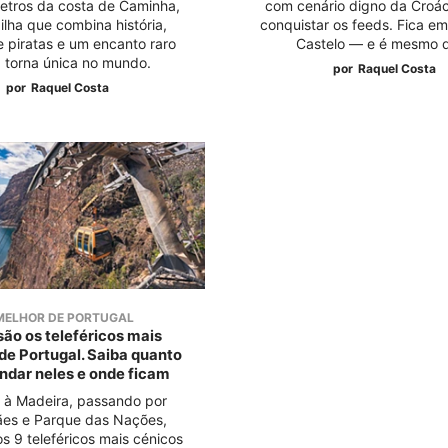
etros da costa de Caminha,
com cenário digno da Croác
ilha que combina história,
conquistar os feeds. Fica e
e piratas e um encanto raro
Castelo — e é mesmo de
 torna única no mundo.
por
Raquel Costa
por
Raquel Costa
MELHOR DE PORTUGAL
são os teleféricos mais
 de Portugal. Saiba quanto
ndar neles e onde ficam
 à Madeira, passando por
es e Parque das Nações,
s 9 teleféricos mais cénicos