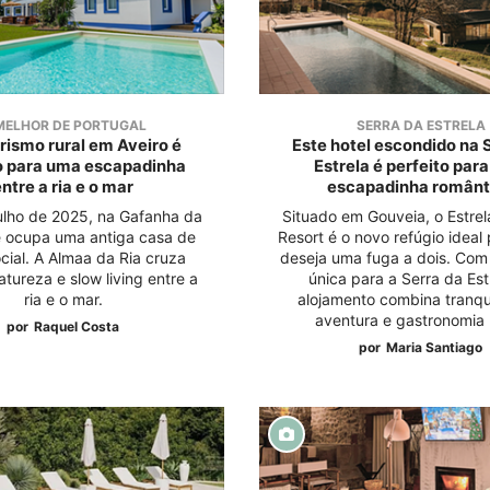
MELHOR DE PORTUGAL
SERRA DA ESTRELA
urismo rural em Aveiro é
Este hotel escondido na 
o para uma escapadinha
Estrela é perfeito par
entre a ria e o mar
escapadinha românt
ulho de 2025, na Gafanha da
Situado em Gouveia, o Estrel
e ocupa uma antiga casa de
Resort é o novo refúgio idea
cial. A Almaa da Ria cruza
deseja uma fuga a dois. Com
natureza e slow living entre a
única para a Serra da Est
ria e o mar.
alojamento combina tranqu
aventura e gastronomia l
por
Raquel Costa
por
Maria Santiago