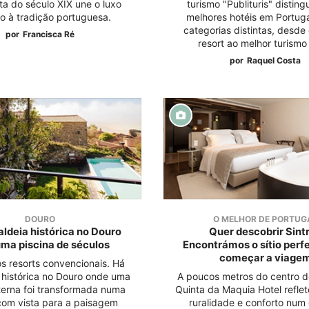
ta do século XIX une o luxo
turismo "Publituris" disting
to à tradição portuguesa.
melhores hotéis em Portug
categorias distintas, desde
por
Francisca Ré
resort ao melhor turismo 
por
Raquel Costa
DOURO
O MELHOR DE PORTUG
ldeia histórica no Douro
Quer descobrir Sint
ma piscina de séculos
Encontrámos o sítio perfe
começar a viage
s resorts convencionais. Há
 histórica no Douro onde uma
A poucos metros do centro de
sterna foi transformada numa
Quinta da Maquia Hotel reflet
com vista para a paisagem
ruralidade e conforto num