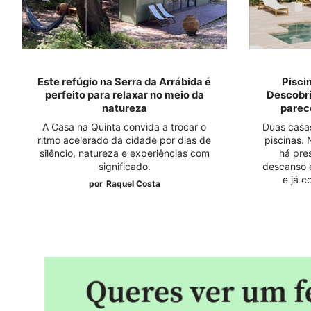
Este refúgio na Serra da Arrábida é
Pisci
perfeito para relaxar no meio da
Descobri
natureza
parece
A Casa na Quinta convida a trocar o
Duas casas
ritmo acelerado da cidade por dias de
piscinas. 
silêncio, natureza e experiências com
há pre
significado.
descanso e
e já c
por
Raquel Costa