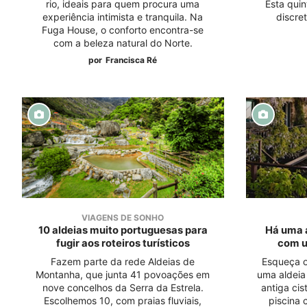
rio, ideais para quem procura uma
Esta quin
experiência intimista e tranquila. Na
discre
Fuga House, o conforto encontra-se
com a beleza natural do Norte.
por
Francisca Ré
VIAGENS DE SONHO
10 aldeias muito portuguesas para
Há uma a
fugir aos roteiros turísticos
com u
Fazem parte da rede Aldeias de
Esqueça o
Montanha, que junta 41 povoações em
uma aldeia
nove concelhos da Serra da Estrela.
antiga ci
Escolhemos 10, com praias fluviais,
piscina 