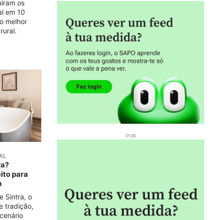
uiram os
al em 10
 o melhor
rural.
AL
ra?
ito para
m
 Sintra, o
e tradição,
 cenário