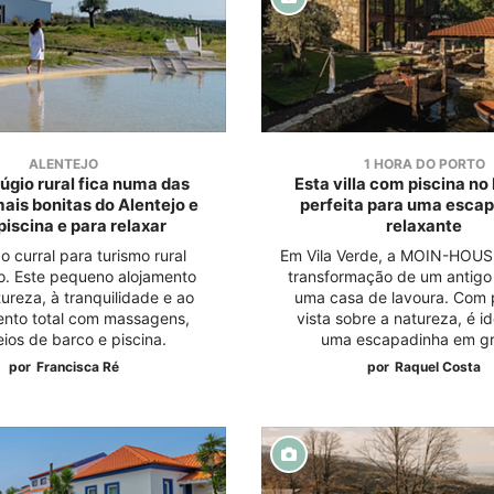
ALENTEJO
1 HORA DO PORTO
fúgio rural fica numa das
Esta villa com piscina no
mais bonitas do Alentejo e
perfeita para uma esca
piscina e para relaxar
relaxante
o curral para turismo rural
Em Vila Verde, a MOIN-HOUS 
o. Este pequeno alojamento
transformação de um antigo
ureza, à tranquilidade e ao
uma casa de lavoura. Com p
ento total com massagens,
vista sobre a natureza, é i
ios de barco e piscina.
uma escapadinha em g
por
Francisca Ré
por
Raquel Costa