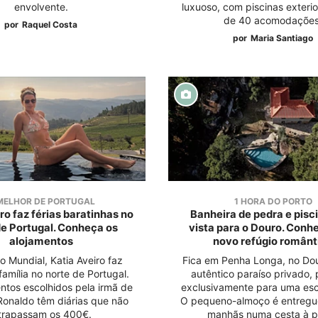
envolvente.
luxuoso, com piscinas exterio
de 40 acomodações
por
Raquel Costa
por
Maria Santiago
MELHOR DE PORTUGAL
1 HORA DO PORTO
ro faz férias baratinhas no
Banheira de pedra e pis
de Portugal. Conheça os
vista para o Douro. Conh
alojamentos
novo refúgio românt
o Mundial, Katia Aveiro faz
Fica em Penha Longa, no Do
família no norte de Portugal.
autêntico paraíso privado,
ntos escolhidos pela irmã de
exclusivamente para uma es
 Ronaldo têm diárias que não
O pequeno-almoço é entregu
ltrapassam os 400€.
manhãs numa cesta à p