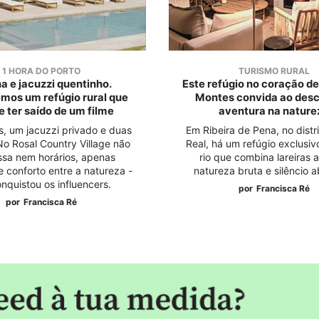
1 HORA DO PORTO
TURISMO RURAL
na e jacuzzi quentinho.
Este refúgio no coração de
mos um refúgio rural que
Montes convida ao desc
 ter saído de um filme
aventura na nature
, um jacuzzi privado e duas
Em Ribeira de Pena, no distri
No Rosal Country Village não
Real, há um refúgio exclusiv
ssa nem horários, apenas
rio que combina lareiras 
 conforto entre a natureza -
natureza bruta e silêncio a
onquistou os influencers.
por
Francisca Ré
por
Francisca Ré