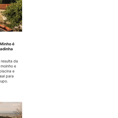
 Minho é
padinha
resulta da
 moinho e
iscina e
deal para
rupo.