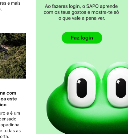
res e mais
.
cina com
eça este
ico
uro e é um
 pensado
capadinha.
e todas as
orta.