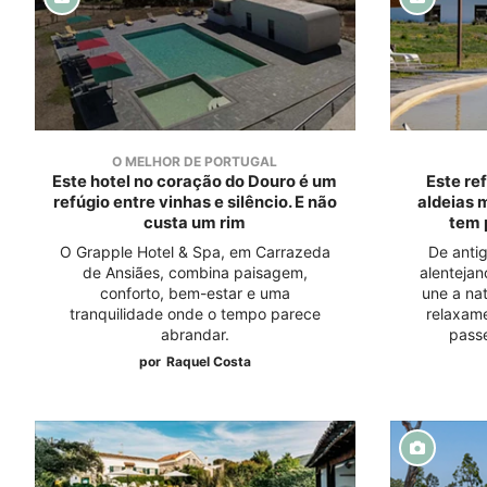
O MELHOR DE PORTUGAL
Este hotel no coração do Douro é um
Este re
refúgio entre vinhas e silêncio. E não
aldeias 
custa um rim
tem 
O Grapple Hotel & Spa, em Carrazeda
De antig
de Ansiães, combina paisagem,
alentejan
conforto, bem-estar e uma
une a nat
tranquilidade onde o tempo parece
relaxam
abrandar.
passe
por
Raquel Costa