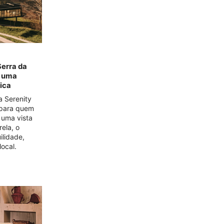
Serra da
a uma
ica
a Serenity
l para quem
 uma vista
rela, o
ilidade,
ocal.