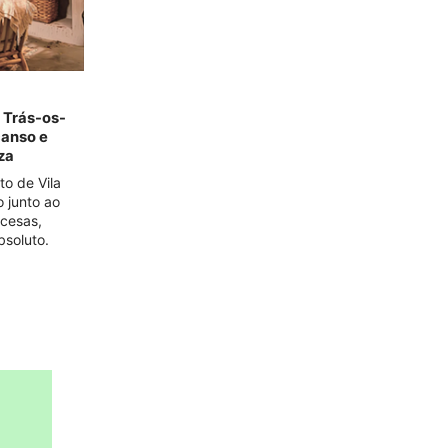
 Trás-os-
anso e
za
to de Vila
o junto ao
acesas,
bsoluto.