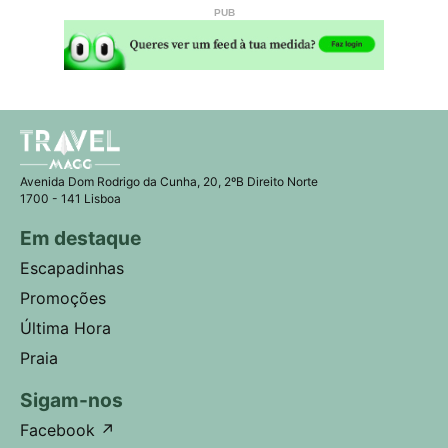
Avenida Dom Rodrigo da Cunha, 20, 2ºB Direito Norte
1700 - 141 Lisboa
Em destaque
Escapadinhas
Promoções
Última Hora
Praia
Sigam-nos
Facebook
↗