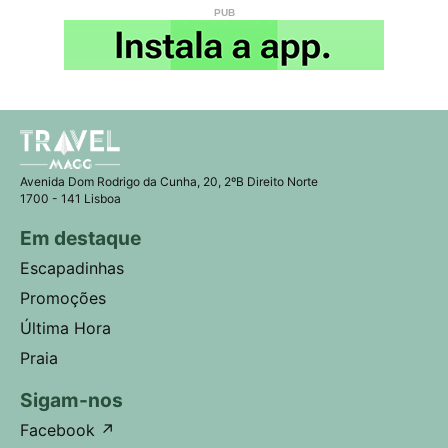
Avenida Dom Rodrigo da Cunha, 20, 2ºB Direito Norte
1700 - 141 Lisboa
Em destaque
Escapadinhas
Promoções
Última Hora
Praia
Sigam-nos
Facebook
↗