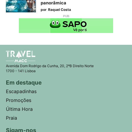
panorâmica
por
Raquel Costa
Avenida Dom Rodrigo da Cunha, 20, 2ºB Direito Norte
1700 - 141 Lisboa
Em destaque
Escapadinhas
Promoções
Última Hora
Praia
Sigam-nos