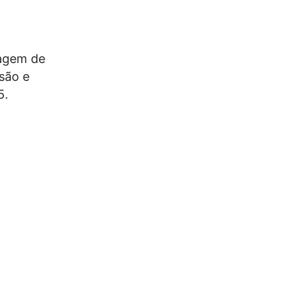
gagem de
nsão e
5.