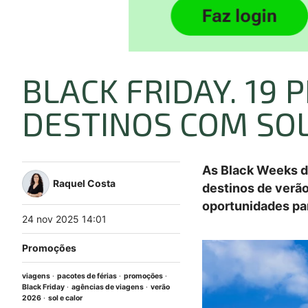
BLACK FRIDAY. 19 
DESTINOS COM SOL
As Black Weeks d
Raquel Costa
destinos de verão
oportunidades par
24
nov
2025
14:01
Promoções
viagens
pacotes de férias
promoções
Black Friday
agências de viagens
verão
2026
sol e calor