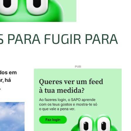
S PARA FUGIR PARA
idos em
r, há
.