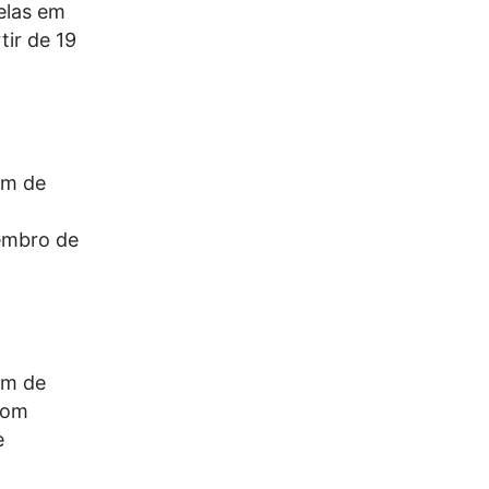
relas em
tir de 19
em de
vembro de
em de
 com
e