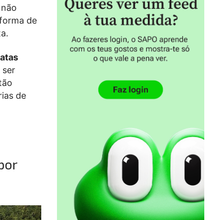
 não
 forma de
ta.
datas
 ser
tão
rias de
por