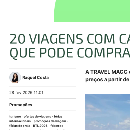
20 VIAGENS COM C
QUE PODE COMPRA
A TRAVEL MAGG en
Raquel Costa
preços a partir d
28
fev
2026
11:01
Promoções
turismo
ofertas de viagens
férias
internacionais
promoções de viagem
férias de praia
BTL 2026
feiras de