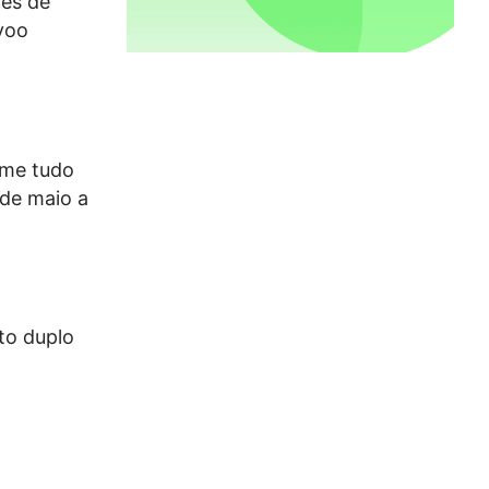
tes de
 voo
gime tudo
 de maio a
rto duplo