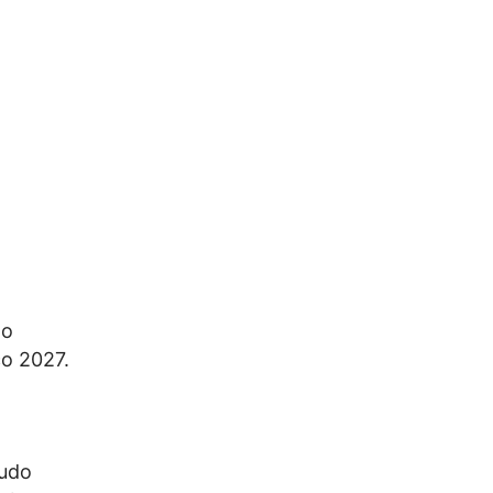
do
ço 2027.
tudo