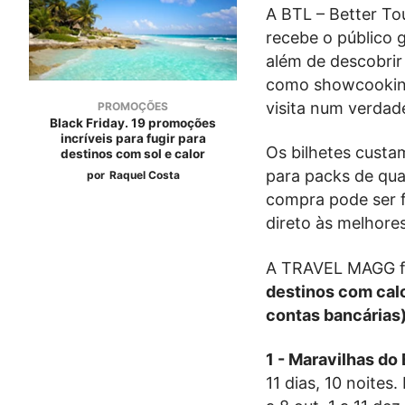
A BTL – Better Tou
recebe o público g
além de descobrir 
como showcooking
visita num verdad
PROMOÇÕES
Black Friday. 19 promoções
incríveis para fugir para
Os bilhetes custa
destinos com sol e calor
para packs de qua
por
Raquel Costa
compra pode ser f
direto às melhore
A TRAVEL MAGG fo
destinos com calo
contas bancárias)
1 - Maravilhas do
11 dias, 10 noites.