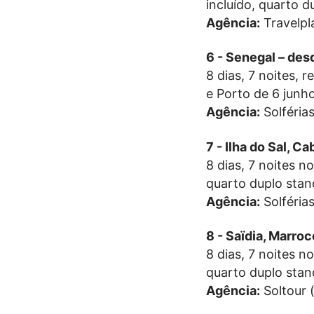
incluído, quarto d
Agência:
Travelpl
6 - Senegal – de
8 dias, 7 noites, 
e Porto de 6 junh
Agência:
Solféria
7 - Ilha do Sal, 
8 dias, 7 noites n
quarto duplo stan
Agência:
Solféria
8 - Saïdia, Marro
8 dias, 7 noites n
quarto duplo stan
Agência:
Soltour 