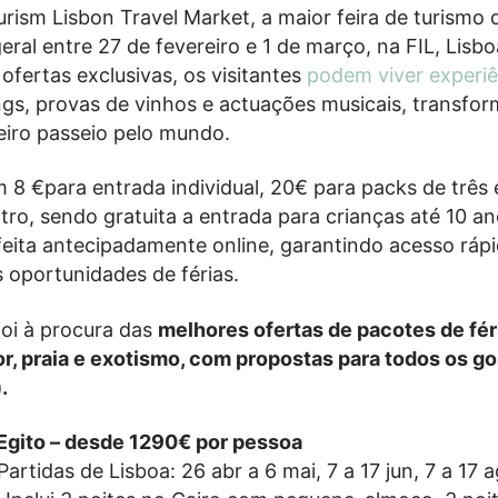
rism Lisbon Travel Market, a maior feira de turismo 
eral entre 27 de fevereiro e 1 de março, na FIL, Lisbo
ofertas exclusivas, os visitantes
podem viver experiê
s, provas de vinhos e actuações musicais, transfo
eiro passeio pelo mundo.
m 8 €para entrada individual, 20€ para packs de três
tro, sendo gratuita a entrada para crianças até 10 an
eita antecipadamente online, garantindo acesso ráp
s oportunidades de férias.
i à procura das
melhores ofertas de pacotes de fér
r, praia e exotismo, com propostas para todos os go
.
 Egito – desde 1290€ por pessoa
 Partidas de Lisboa: 26 abr a 6 mai, 7 a 17 jun, 7 a 17 