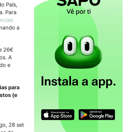
do País,
a. Para
ncias
rmando a
 e 26€
os. A
ido e
ias para
stos (e
ago, 28 set