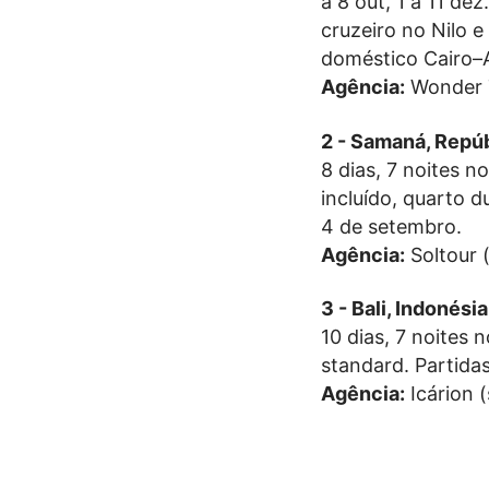
a 8 out, 1 a 11 de
cruzeiro no Nilo e
doméstico Cairo–
Agência:
Wonder 
2 - Samaná, Repú
8 dias, 7 noites n
incluído, quarto 
4 de setembro.
Agência:
Soltour 
3 - Bali, Indonés
10 dias, 7 noites 
standard. Partidas
Agência:
Icárion 