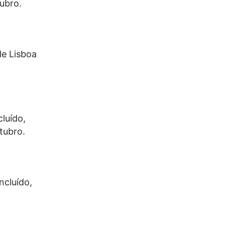
tubro.
de Lisboa
cluído,
tubro.
ncluído,