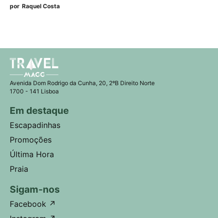
por
Raquel Costa
Avenida Dom Rodrigo da Cunha, 20, 2ºB Direito Norte
1700 - 141 Lisboa
Em destaque
Escapadinhas
Promoções
Última Hora
Praia
Sigam-nos
Facebook
↗